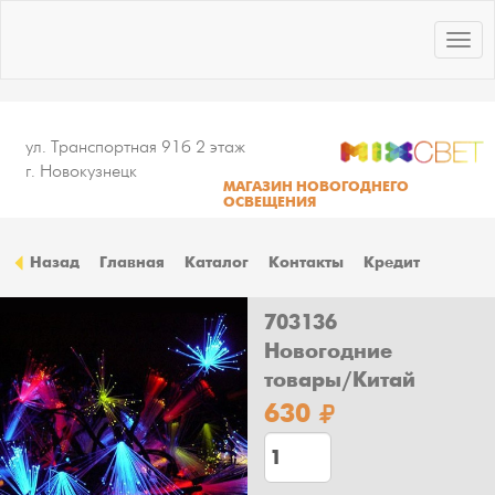
Togg
navig
ул. Транспортная 91б 2 этаж
г. Новокузнецк
МАГАЗИН НОВОГОДНЕГО
ОСВЕЩЕНИЯ
Назад
Главная
Каталог
Контакты
Кредит
703136
Новогодние
товары/Китай
630
Количество